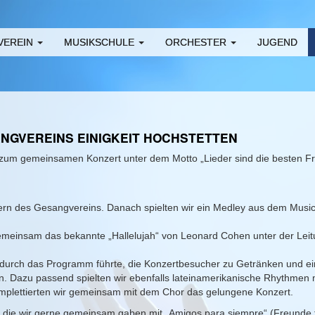
VEREIN
MUSIKSCHULE
ORCHESTER
JUGEND
NGVEREINS EINIGKEIT HOCHSTETTEN
zum gemeinsamen Konzert unter dem Motto „Lieder sind die besten Fr
ern des Gesangvereins. Danach spielten wir ein Medley aus dem Musica
gemeinsam das bekannte „Hallelujah“ von Leonard Cohen unter der Leit
v durch das Programm führte, die Konzertbesucher zu Getränken und ein
rn. Dazu passend spielten wir ebenfalls lateinamerikanische Rhythmen 
omplettierten wir gemeinsam mit dem Chor das gelungene Konzert.
, die wir gerne gemeinsam gaben mit „Amigos para siempre“ (Freunde 