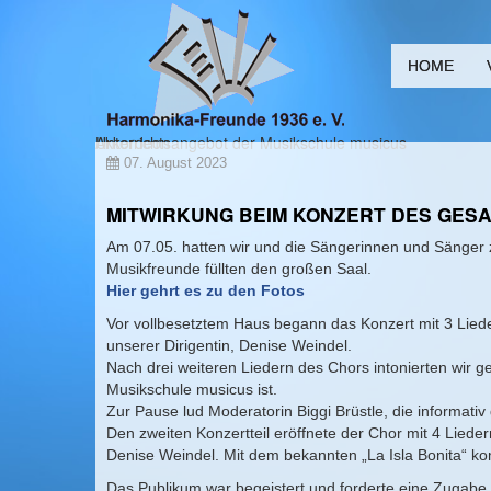
HOME
Akkordeon
Unterrichtsangebot der Musikschule musicus
07. August 2023
MITWIRKUNG BEIM KONZERT DES GESA
Am 07.05. hatten wir und die Sängerinnen und Sänger 
Musikfreunde füllten den großen Saal.
Hier gehrt es zu den Fotos
Vor vollbesetztem Haus begann das Konzert mit 3 Lied
unserer Dirigentin, Denise Weindel.
Nach drei weiteren Liedern des Chors intonierten wir 
Musikschule musicus ist.
Zur Pause lud Moderatorin Biggi Brüstle, die informati
Den zweiten Konzertteil eröffnete der Chor mit 4 Liede
Denise Weindel. Mit dem bekannten „La Isla Bonita“ k
Das Publikum war begeistert und forderte eine Zugabe