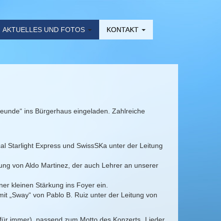
AKTUELLES UND FOTOS
KONTAKT
eunde“ ins Bürgerhaus eingeladen. Zahlreiche
l Starlight Express und SwissSKa unter der Leitung
ung von Aldo Martinez, der auch Lehrer an unserer
er kleinen Stärkung ins Foyer ein.
mit „Sway“ von Pablo B. Ruiz unter der Leitung von
für immer), passend zum Motto des Konzerts „Lieder