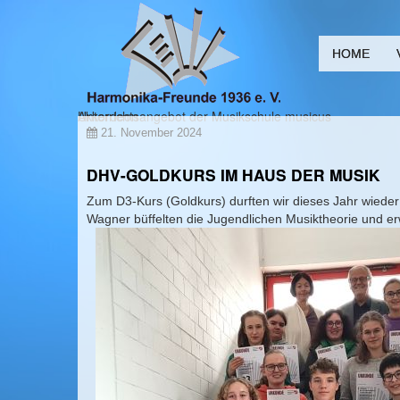
HOME
Akkordeon
Unterrichtsangebot der Musikschule musicus
21. November 2024
DHV-GOLDKURS IM HAUS DER MUSIK
Zum D3-Kurs (Goldkurs) durften wir dieses Jahr wiede
Wagner büffelten die Jugendlichen Musiktheorie und er