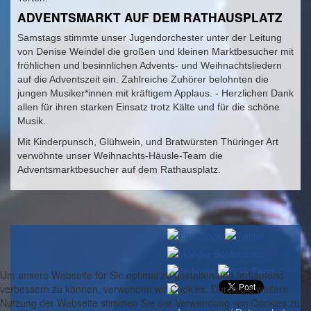
ADVENTSMARKT AUF DEM RATHAUSPLATZ
Samstags stimmte unser Jugendorchester unter der Leitung
von Denise Weindel die großen und kleinen Marktbesucher mit
fröhlichen und besinnlichen Advents- und Weihnachtsliedern
auf die Adventszeit ein. Zahlreiche Zuhörer belohnten die
jungen Musiker*innen mit kräftigem Applaus. - Herzlichen Dank
allen für ihren starken Einsatz trotz Kälte und für die schöne
Musik.
Mit Kinderpunsch, Glühwein, und Bratwürsten Thüringer Art
verwöhnte unser Weihnachts-Häusle-Team die
Adventsmarktbesucher auf dem Rathausplatz.
Um unsere Webseite für Sie optimal zu gestalten und fortlaufend
verbessern zu können, verwenden wir Cookies. Durch die weitere
Nutzung der Webseite stimmen Sie der Verwendung von Cookies zu.