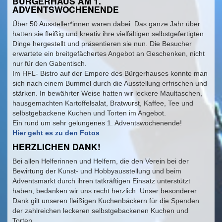
BÜRGERHAUS AM 1.
ADVENTSWOCHENENDE
Über 50 Aussteller*innen waren dabei. Das ganze Jahr über
hatten sie fleißig und kreativ ihre vielfältigen selbstgefertigten
Dinge hergestellt und präsentieren sie nun. Die Besucher
erwartete ein breitgefächertes Angebot an Geschenken, nicht
nur für den Gabentisch.
Im HFL- Bistro auf der Empore des Bürgerhauses konnte man
sich nach einem Bummel durch die Ausstellung erfrischen und
stärken. In bewährter Weise hatten wir leckere Maultaschen,
hausgemachten Kartoffelsalat, Bratwurst, Kaffee, Tee und
selbstgebackene Kuchen und Torten im Angebot.
Ein rund um sehr gelungenes 1. Adventswochenende!
Hier geht es zu den Fotos
HERZLICHEN DANK!
Bei allen Helferinnen und Helfern, die den Verein bei der
Bewirtung der Kunst- und Hobbyausstellung und beim
Adventsmarkt durch ihren tatkräftigen Einsatz unterstützt
haben, bedanken wir uns recht herzlich. Unser besonderer
Dank gilt unseren fleißigen Kuchenbäckern für die Spenden
der zahlreichen leckeren selbstgebackenen Kuchen und
Torten.