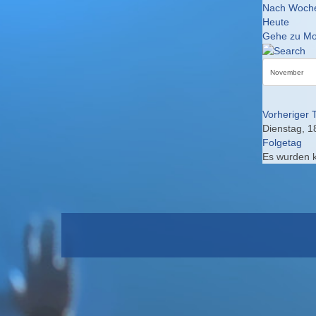
Nach Woch
Heute
Gehe zu Mo
Vorheriger 
Dienstag, 
Folgetag
Es wurden 