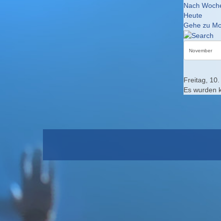
Nach Woch
Heute
Gehe zu Mo
Freitag, 10
Es wurden 