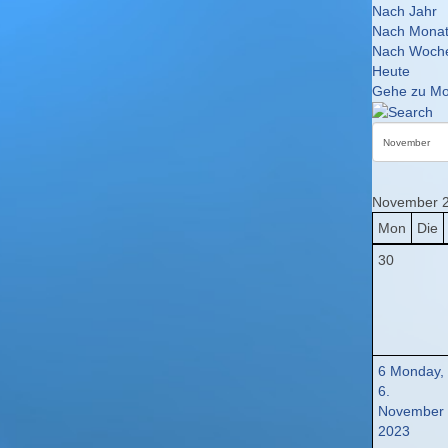
Nach Jahr
Nach Mona
Nach Woch
Heute
Gehe zu Mo
November 
Mon
Die
30
6
Monday,
6.
November
2023