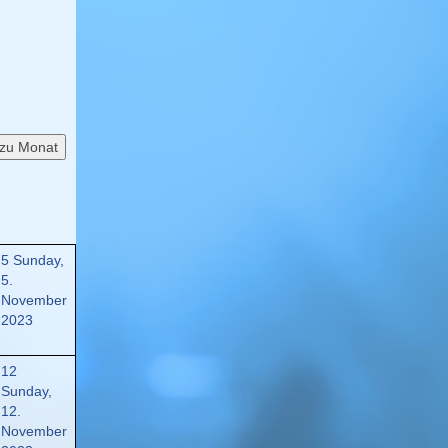
zu Monat
5
Sunday,
5.
November
2023
12
Sunday,
12.
November