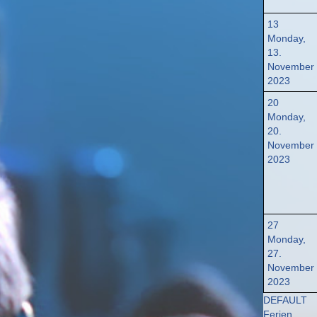
13
Monday,
13.
November
2023
20
Monday,
20.
November
2023
27
Monday,
27.
November
2023
DEFAULT
Ferien