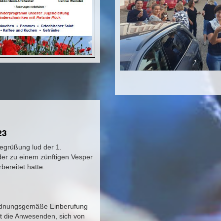
23
egrüßung lud der 1.
er zu einem zünftigen Vesper
ereitet hatte.
e ordnungsgemäße Einberufung
t die Anwesenden, sich von